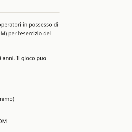
operatori in possesso di
) per l’esercizio del
8 anni. Il gioco puo
onimo)
ADM