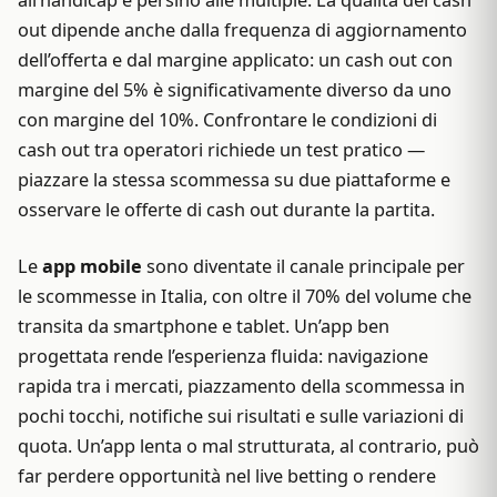
out dipende anche dalla frequenza di aggiornamento
dell’offerta e dal margine applicato: un cash out con
margine del 5% è significativamente diverso da uno
con margine del 10%. Confrontare le condizioni di
cash out tra operatori richiede un test pratico —
piazzare la stessa scommessa su due piattaforme e
osservare le offerte di cash out durante la partita.
Le
app mobile
sono diventate il canale principale per
le scommesse in Italia, con oltre il 70% del volume che
transita da smartphone e tablet. Un’app ben
progettata rende l’esperienza fluida: navigazione
rapida tra i mercati, piazzamento della scommessa in
pochi tocchi, notifiche sui risultati e sulle variazioni di
quota. Un’app lenta o mal strutturata, al contrario, può
far perdere opportunità nel live betting o rendere