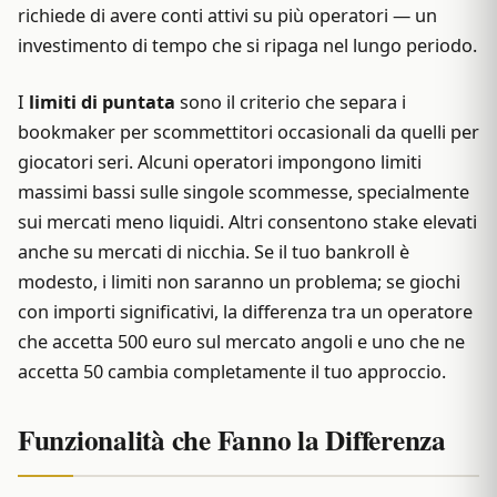
richiede di avere conti attivi su più operatori — un
investimento di tempo che si ripaga nel lungo periodo.
I
limiti di puntata
sono il criterio che separa i
bookmaker per scommettitori occasionali da quelli per
giocatori seri. Alcuni operatori impongono limiti
massimi bassi sulle singole scommesse, specialmente
sui mercati meno liquidi. Altri consentono stake elevati
anche su mercati di nicchia. Se il tuo bankroll è
modesto, i limiti non saranno un problema; se giochi
con importi significativi, la differenza tra un operatore
che accetta 500 euro sul mercato angoli e uno che ne
accetta 50 cambia completamente il tuo approccio.
Funzionalità che Fanno la Differenza