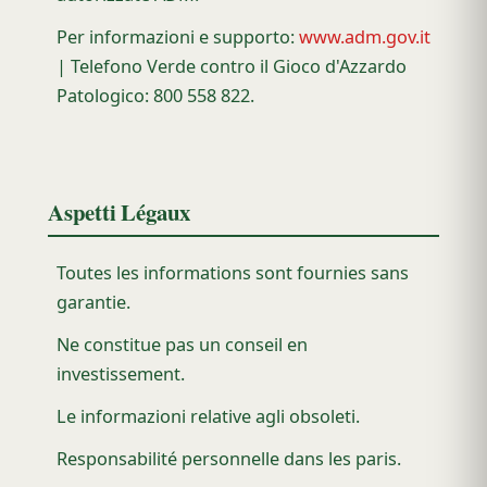
Per informazioni e supporto:
www.adm.gov.it
| Telefono Verde contro il Gioco d'Azzardo
Patologico: 800 558 822.
Aspetti Légaux
Toutes les informations sont fournies sans
garantie.
Ne constitue pas un conseil en
investissement.
Le informazioni relative agli obsoleti.
Responsabilité personnelle dans les paris.