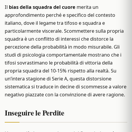
Il
bias della squadra del cuore
merita un
approfondimento perché e specifico del contesto
italiano, dove il legame tra tifoso e squadra e
particolarmente viscerale. Scommettere sulla propria
squadra è un conflitto di interessi che distorce la
percezione della probabilità in modo misurabile. Gli
studi di psicologia comportamentale mostrano che i
tifosi sovrastimano le probabilità di vittoria della
propria squadra del 10-15% rispetto alla realtà. Su
un’intera stagione di Serie A, questa distorsione
sistematica si traduce in decine di scommesse a valore
negativo piazzate con la convinzione di avere ragione.
Inseguire le Perdite