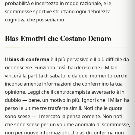
probabilità e incertezza in modo razionale, e le
scommesse sportive sfruttano ogni debolezza
cognitiva che possediamo.
Bias Emotivi che Costano Denaro
Il
bias di conferma
è il più pervasivo e il più difficile da
riconoscere. Funziona così: hai deciso che il Milan
vincerà la partita di sabato, e da quel momento cerchi
inconsciamente informazioni che confermino la tua
opinione. Leggi che il centrocampista avversario è in
dubbio — bene, un motivo in più. Ignori che il Milan ha
perso le ultime tre trasferte simili. Noti che le quote
sono scese — il mercato la pensa come te. Non noti
che sono scese per un volume anomalo di scommesse,
non per nuove informazioni. Il bias di conferma non