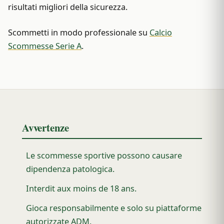
risultati migliori della sicurezza.
Scommetti in modo professionale su
Calcio
Scommesse Serie A
.
Avvertenze
Le scommesse sportive possono causare
dipendenza patologica.
Interdit aux moins de 18 ans.
Gioca responsabilmente e solo su piattaforme
autorizzate ADM.