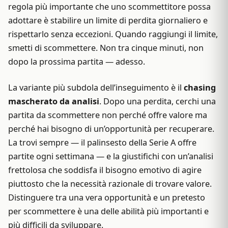
regola più importante che uno scommettitore possa
adottare è stabilire un limite di perdita giornaliero e
rispettarlo senza eccezioni. Quando raggiungi il limite,
smetti di scommettere. Non tra cinque minuti, non
dopo la prossima partita — adesso.
La variante più subdola dell’inseguimento è il
chasing
mascherato da analisi
. Dopo una perdita, cerchi una
partita da scommettere non perché offre valore ma
perché hai bisogno di un’opportunità per recuperare.
La trovi sempre — il palinsesto della Serie A offre
partite ogni settimana — e la giustifichi con un’analisi
frettolosa che soddisfa il bisogno emotivo di agire
piuttosto che la necessità razionale di trovare valore.
Distinguere tra una vera opportunità e un pretesto
per scommettere è una delle abilità più importanti e
più difficili da sviluppare.