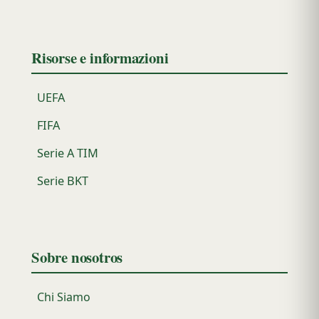
Risorse e informazioni
UEFA
FIFA
Serie A TIM
Serie BKT
Sobre nosotros
Chi Siamo