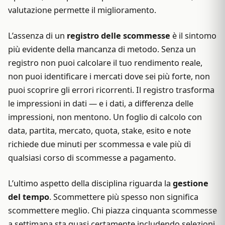
valutazione permette il miglioramento.
L’assenza di un
registro delle scommesse
è il sintomo
più evidente della mancanza di metodo. Senza un
registro non puoi calcolare il tuo rendimento reale,
non puoi identificare i mercati dove sei più forte, non
puoi scoprire gli errori ricorrenti. Il registro trasforma
le impressioni in dati — e i dati, a differenza delle
impressioni, non mentono. Un foglio di calcolo con
data, partita, mercato, quota, stake, esito e note
richiede due minuti per scommessa e vale più di
qualsiasi corso di scommesse a pagamento.
L’ultimo aspetto della disciplina riguarda la
gestione
del tempo
. Scommettere più spesso non significa
scommettere meglio. Chi piazza cinquanta scommesse
a settimana sta quasi certamente includendo selezioni