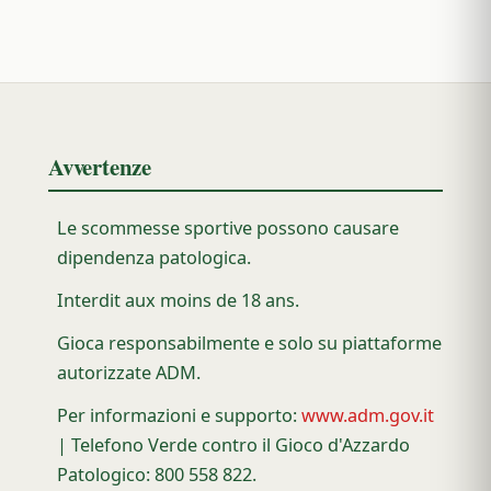
Avvertenze
Le scommesse sportive possono causare
dipendenza patologica.
Interdit aux moins de 18 ans.
Gioca responsabilmente e solo su piattaforme
autorizzate ADM.
Per informazioni e supporto:
www.adm.gov.it
| Telefono Verde contro il Gioco d'Azzardo
Patologico: 800 558 822.