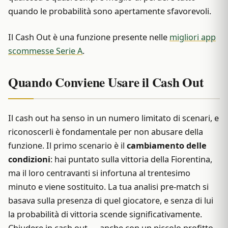
quando le probabilità sono apertamente sfavorevoli.
Il Cash Out è una funzione presente nelle
migliori app
scommesse Serie A
.
Quando Conviene Usare il Cash Out
Il cash out ha senso in un numero limitato di scenari, e
riconoscerli è fondamentale per non abusare della
funzione. Il primo scenario è il
cambiamento delle
condizioni
: hai puntato sulla vittoria della Fiorentina,
ma il loro centravanti si infortuna al trentesimo
minuto e viene sostituito. La tua analisi pre-match si
basava sulla presenza di quel giocatore, e senza di lui
la probabilità di vittoria scende significativamente.