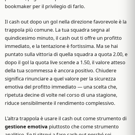
bookmaker per il privilegio di farlo.
Il cash out dopo un gol nella direzione favorevole è la
trappola più comune. La tua squadra segna al
quindicesimo minuto, il cash out ti offre un profitto
immediato, e la tentazione è fortissima. Ma se hai
puntato sulla vittoria di quella squadra a quota 2.00, e
dopo il gol la quota live scende a 1.50, il valore atteso
della tua scommessa è ancora positivo. Chiudere
significa rinunciare a quel valore per la sicurezza
emotiva del profitto immediato — una scelta che,
ripetuta decine di volte nel corso di una stagione,
riduce sensibilmente il rendimento complessivo.
L’altra trappola è usare il cash out come strumento di
gestione emotiva
piuttosto che come strumento
analitico. Se ti ritrovi a fare cash out perché sei