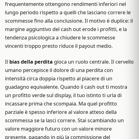
frequentemente ottengono rendimenti inferiori nel
lungo periodo rispetto a quelli che lasciano correre le
scommesse fino alla conclusione. Il motivo è duplice: il
margine aggiuntivo del cash out erode i profitti, e la
tendenza psicologica a chiudere le scommesse
vincenti troppo presto riduce il payout medio.
Il
bias della perdita
gioca un ruolo centrale. Il cervello
umano percepisce il dolore di una perdita con
intensità circa doppia rispetto al piacere di un
guadagno equivalente. Quando il cash out ti mostra
un profitto verde sul display, il tuo istinto ti urla di
incassare prima che scompaia. Ma quel profitto
parziale è spesso inferiore al valore atteso della
scommessa se la lasci correre. Stai scambiando un
valore maggiore futuro con un valore minore
presente, pagando in più la commissione del