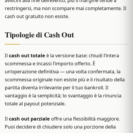
avvicini alla fine dell’evento, più il margine tende a
restringersi, ma non scompare mai completamente. Il
cash out gratuito non esiste.
Tipologie di Cash Out
Il
cash out totale
è la versione base: chiudi l’intera
scommessa e incassi l’importo offerto. È
un’operazione definitiva — una volta confermata, la
scommessa originale non esiste più e il risultato della
partita diventa irrilevante per il tuo bankroll. Il
vantaggio è la semplicità; lo svantaggio è la rinuncia
totale al payout potenziale.
Il
cash out parziale
offre una flessibilità maggiore.
Puoi decidere di chiudere solo una porzione della