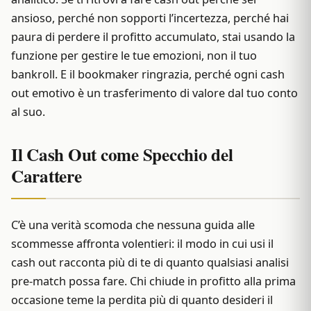
ansioso, perché non sopporti l’incertezza, perché hai
paura di perdere il profitto accumulato, stai usando la
funzione per gestire le tue emozioni, non il tuo
bankroll. E il bookmaker ringrazia, perché ogni cash
out emotivo è un trasferimento di valore dal tuo conto
al suo.
Il Cash Out come Specchio del
Carattere
C’è una verità scomoda che nessuna guida alle
scommesse affronta volentieri: il modo in cui usi il
cash out racconta più di te di quanto qualsiasi analisi
pre-match possa fare. Chi chiude in profitto alla prima
occasione teme la perdita più di quanto desideri il