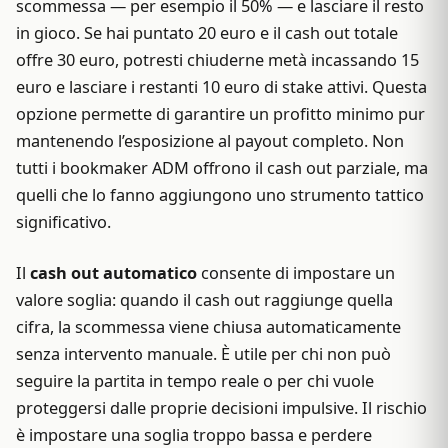
scommessa — per esempio il 50% — e lasciare il resto
in gioco. Se hai puntato 20 euro e il cash out totale
offre 30 euro, potresti chiuderne metà incassando 15
euro e lasciare i restanti 10 euro di stake attivi. Questa
opzione permette di garantire un profitto minimo pur
mantenendo l’esposizione al payout completo. Non
tutti i bookmaker ADM offrono il cash out parziale, ma
quelli che lo fanno aggiungono uno strumento tattico
significativo.
Il
cash out automatico
consente di impostare un
valore soglia: quando il cash out raggiunge quella
cifra, la scommessa viene chiusa automaticamente
senza intervento manuale. È utile per chi non può
seguire la partita in tempo reale o per chi vuole
proteggersi dalle proprie decisioni impulsive. Il rischio
è impostare una soglia troppo bassa e perdere