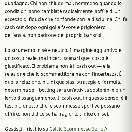
guadagno. Chi non chiude mai, nemmeno quando le
condizioni sono cambiate radicalmente, soffre di un
eccesso di fiducia che confonde con la disciplina. Chi fa
cash out dopo ogni gol a favore è prigioniero
dell’ansia, non padrone del proprio bankroll.
Lo strumento in sé è neutro. Il margine aggiuntivo è
un costo reale, ma in certi scenari quel costo è
giustificato. Il problema non è il cash out — è la
relazione che lo scommettitore ha con l’incertezza. È
quella relazione, più di qualsiasi strategia o formula,
determina se il betting sarà un’attività sostenibile o un
lento dissanguamento. Il cash out, in questo senso, è il
test più onesto che le scommesse sportive possano
offrire: non ti dice se hai ragione, ti dice chi sei.
Gestisci il rischio su
Calcio Scommesse Serie A
.